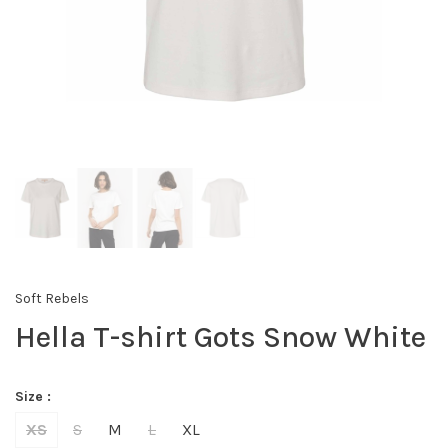
Soft Rebels
Hella T-shirt Gots Snow White
Size :
XS
S
M
L
XL