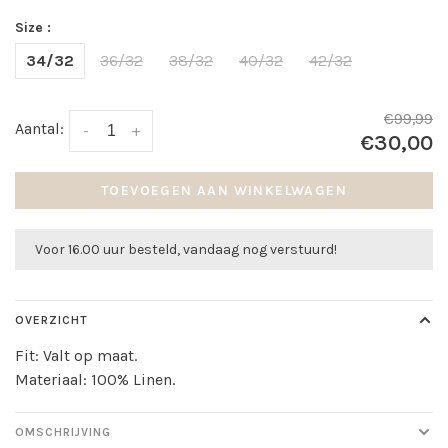
Size :
34/32
36/32
38/32
40/32
42/32
€99,99
Aantal:
-
+
€30,00
TOEVOEGEN AAN WINKELWAGEN
Voor 16.00 uur besteld, vandaag nog verstuurd!
OVERZICHT
Fit: Valt op maat.
Materiaal: 100% Linen.
OMSCHRIJVING