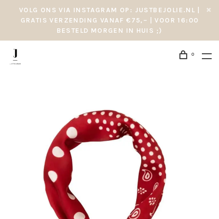
VOLG ONS VIA INSTAGRAM OP: JUSTBEJOLIE.NL |
GRATIS VERZENDING VANAF €75,– | VOOR 16:00
BESTELD MORGEN IN HUIS ;)
0