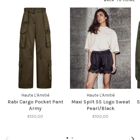
BACK TO HOME
Haute L'Amitié
Haute L'Amitié
Rabi Cargo Pocket Pant
Maxi Spilt SS Logo Sweat
S
Army
Pearl/Black
€150,00
€100,00