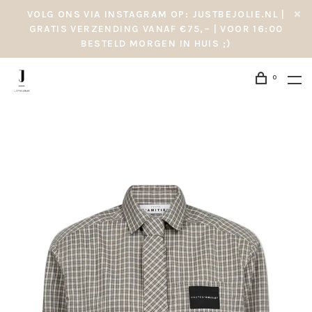
VOLG ONS VIA INSTAGRAM OP: JUSTBEJOLIE.NL |
GRATIS VERZENDING VANAF €75,– | VOOR 16:00
BESTELD MORGEN IN HUIS ;)
0