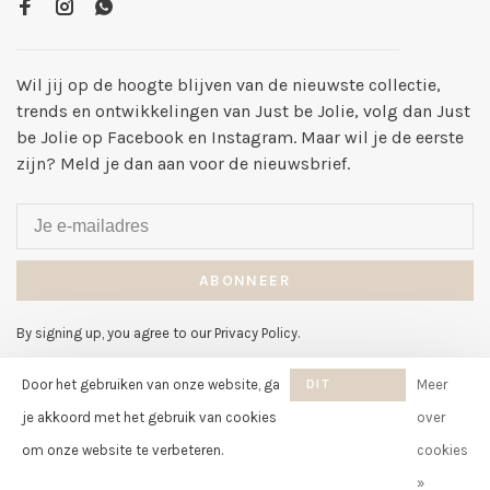
Wil jij op de hoogte blijven van de nieuwste collectie,
trends en ontwikkelingen van Just be Jolie, volg dan Just
be Jolie op Facebook en Instagram. Maar wil je de eerste
zijn? Meld je dan aan voor de nieuwsbrief.
ABONNEER
By signing up, you agree to our Privacy Policy.
Door het gebruiken van onze website, ga
DIT
Meer
BERICHT
je akkoord met het gebruik van cookies
over
VERBERGEN
om onze website te verbeteren.
cookies
© Copyright 2026 Just be Jolie
-
Just be Jolie
scores a
8
/
10
out of
»