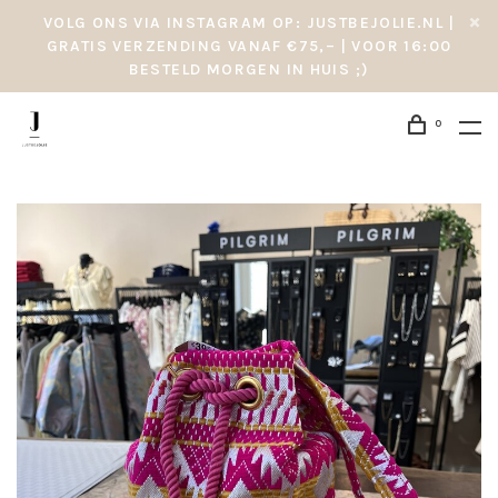
VOLG ONS VIA INSTAGRAM OP: JUSTBEJOLIE.NL |
GRATIS VERZENDING VANAF €75,– | VOOR 16:00
BESTELD MORGEN IN HUIS ;)
0