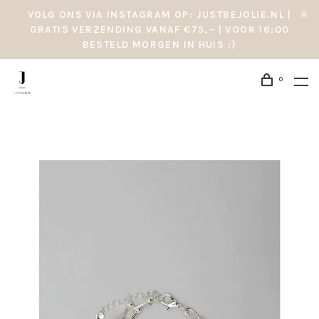
VOLG ONS VIA INSTAGRAM OP: JUSTBEJOLIE.NL |
GRATIS VERZENDING VANAF €75,– | VOOR 16:00
BESTELD MORGEN IN HUIS ;)
0