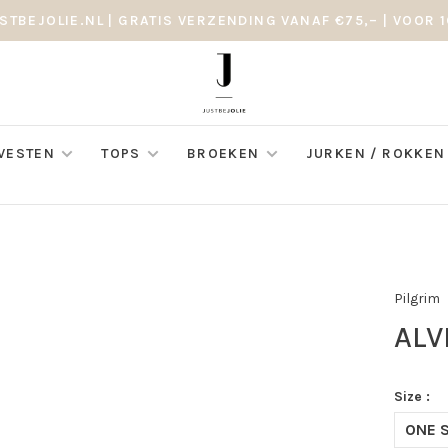
STBEJOLIE.NL | GRATIS VERZENDING VANAF €75,– | VOOR 1
 VESTEN
TOPS
BROEKEN
JURKEN / ROKKEN
Pilgrim
ALV
Size :
ONE S