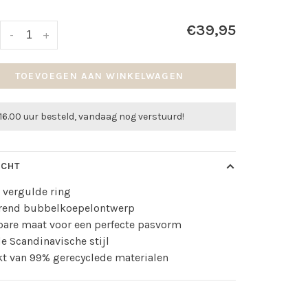
€39,95
-
+
TOEVOEGEN AAN WINKELWAGEN
16.00 uur besteld, vandaag nog verstuurd!
ICHT
 vergulde ring
erend bubbelkoepelontwerp
bare maat voor een perfecte pasvorm
de Scandinavische stijl
t van 99% gerecyclede materialen