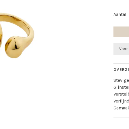
Aantal:
Voor 
OVERZ
Stevige
Glinst
Verstel
Verfijn
Gemaak