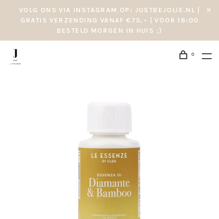
VOLG ONS VIA INSTAGRAM OP: JUSTBEJOLIE.NL |
GRATIS VERZENDING VANAF €75,– | VOOR 16:00
BESTELD MORGEN IN HUIS ;)
0