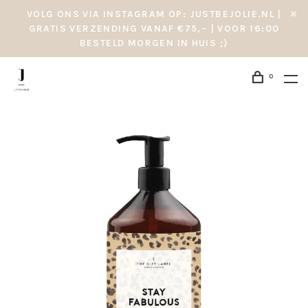
VOLG ONS VIA INSTAGRAM OP: JUSTBEJOLIE.NL |
GRATIS VERZENDING VANAF €75,– | VOOR 16:00
BESTELD MORGEN IN HUIS ;)
0