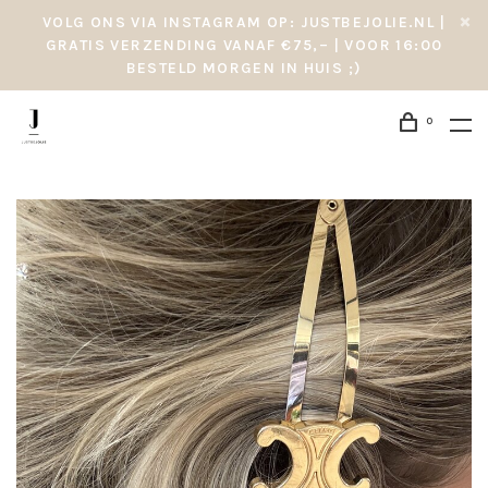
VOLG ONS VIA INSTAGRAM OP: JUSTBEJOLIE.NL |
GRATIS VERZENDING VANAF €75,– | VOOR 16:00
BESTELD MORGEN IN HUIS ;)
0