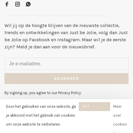
Wil jij op de hoogte blijven van de nieuwste collectie,
trends en ontwikkelingen van Just be Jolie, volg dan Just
be Jolie op Facebook en Instagram. Maar wil je de eerste
zijn? Meld je dan aan voor de nieuwsbrief.
ABONNEER
By signing up, you agree to our Privacy Policy.
Door het gebruiken van onze website, ga
DIT
Meer
BERICHT
je akkoord met het gebruik van cookies
over
VERBERGEN
om onze website te verbeteren.
cookies
© Copyright 2026 Just be Jolie
-
Just be Jolie
scores a
8
/
10
out of