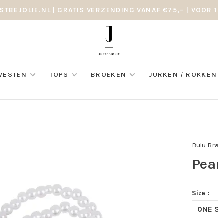
STBEJOLIE.NL | GRATIS VERZENDING VANAF €75,– | VOOR 1
 VESTEN
TOPS
BROEKEN
JURKEN / ROKKEN
Bulu Br
Pea
Size :
ONE S