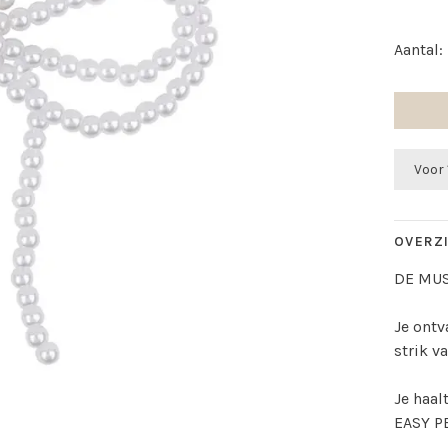
Aantal:
Voor 
OVERZ
DE MUS
Je ontv
strik v
Je haal
EASY P