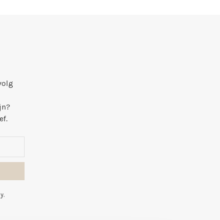
volg
jn?
ef.
y.