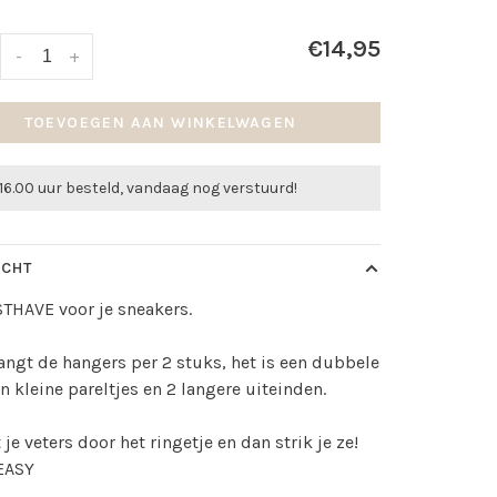
€14,95
-
+
TOEVOEGEN AAN WINKELWAGEN
16.00 uur besteld, vandaag nog verstuurd!
ICHT
THAVE voor je sneakers.
angt de hangers per 2 stuks, het is een dubbele
an kleine pareltjes en 2 langere uiteinden.
t je veters door het ringetje en dan strik je ze!
EASY