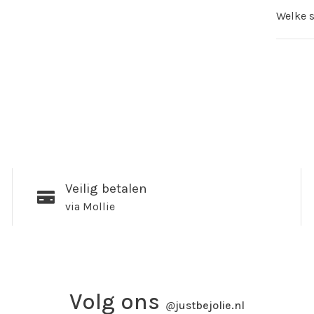
Welke sn
Veilig betalen
via Mollie
Volg ons
@
justbejolie.nl