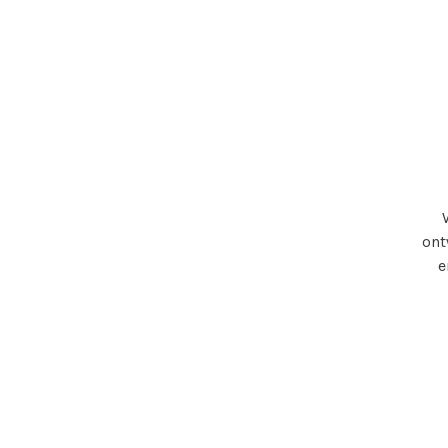
ont
e