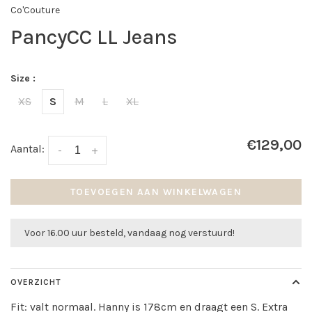
Co'Couture
PancyCC LL Jeans
Size :
XS
S
M
L
XL
€129,00
Aantal:
-
+
TOEVOEGEN AAN WINKELWAGEN
Voor 16.00 uur besteld, vandaag nog verstuurd!
OVERZICHT
Fit: valt normaal. Hanny is 178cm en draagt een S. Extra