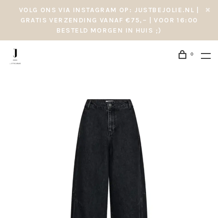
VOLG ONS VIA INSTAGRAM OP: JUSTBEJOLIE.NL |
GRATIS VERZENDING VANAF €75,– | VOOR 16:00
BESTELD MORGEN IN HUIS ;)
0