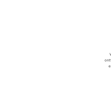
ont
e