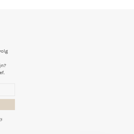
volg
jn?
ef.
y.