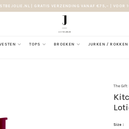
STBEJOLIE.NL | GRATIS VERZENDING VANAF €75,– | VOOR 1
 VESTEN
TOPS
BROEKEN
JURKEN / ROKKEN
The Gift
Kit
Lot
Size :