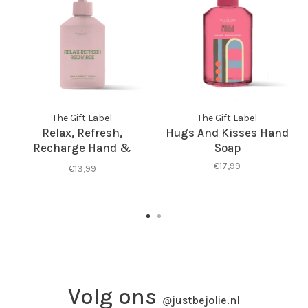
The Gift Label
The Gift Label
Relax, Refresh,
Hugs And Kisses Hand
Recharge Hand &
Soap
Body Wash
€17,99
€13,99
Volg ons
@
justbejolie.nl