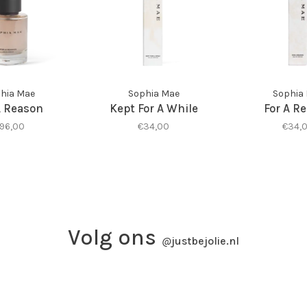
hia Mae
Sophia Mae
Sophia
A Reason
Kept For A While
For A R
96,00
€34,00
€34,
Volg ons
@
justbejolie.nl