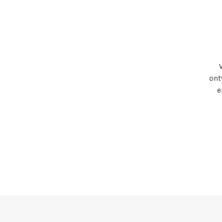
ont
e