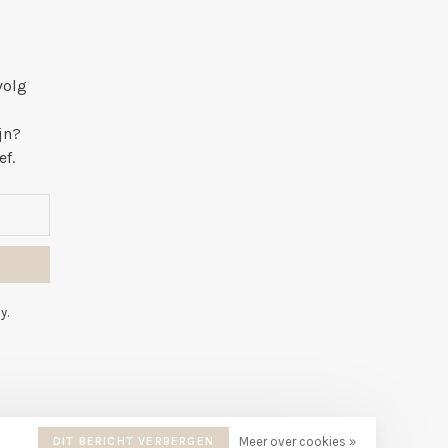
volg
jn?
ef.
y.
DIT BERICHT VERBERGEN
Meer over cookies »