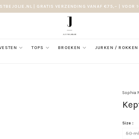
STBEJOLIE.NL | GRATIS VERZENDING VANAF €75,– | VOOR 1
 VESTEN
TOPS
BROEKEN
JURKEN / ROKKEN
Sophia 
Kep
Size :
50 m