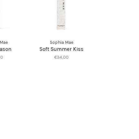
 Mae
Sophia Mae
eason
Soft Summer Kiss
00
€34,00