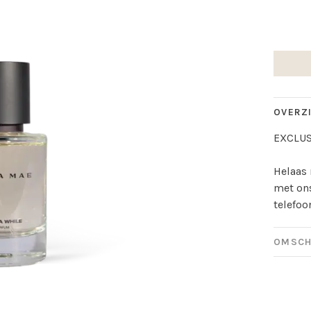
OVERZ
EXCLUS
Helaas 
met ons
telefoo
OMSCH