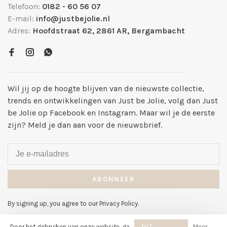
Telefoon:
0182 - 60 56 07
E-mail:
info@justbejolie.nl
Adres:
Hoofdstraat 62, 2861 AR, Bergambacht
Wil jij op de hoogte blijven van de nieuwste collectie,
trends en ontwikkelingen van Just be Jolie, volg dan Just
be Jolie op Facebook en Instagram. Maar wil je de eerste
zijn? Meld je dan aan voor de nieuwsbrief.
ABONNEER
By signing up, you agree to our Privacy Policy.
Door het gebruiken van onze website, ga
DIT
Meer