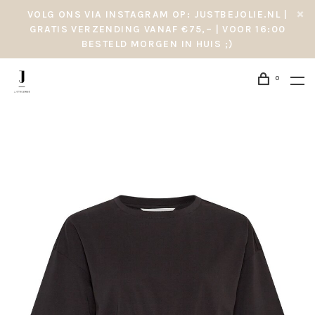
VOLG ONS VIA INSTAGRAM OP: JUSTBEJOLIE.NL |
GRATIS VERZENDING VANAF €75,– | VOOR 16:00
BESTELD MORGEN IN HUIS ;)
0