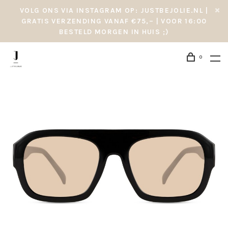
VOLG ONS VIA INSTAGRAM OP: JUSTBEJOLIE.NL |
GRATIS VERZENDING VANAF €75,– | VOOR 16:00
BESTELD MORGEN IN HUIS ;)
0