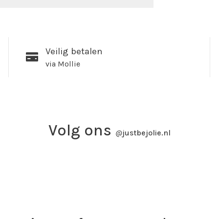
Veilig betalen
via Mollie
Volg ons
@
justbejolie.nl