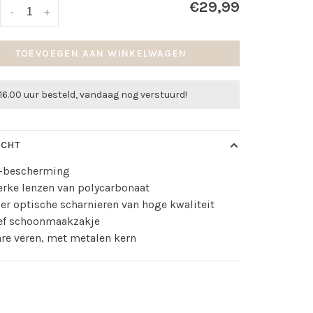
€29,99
-
+
TOEVOEGEN AAN WINKELWAGEN
16.00 uur besteld, vandaag nog verstuurd!
ICHT
-bescherming
erke lenzen van polycarbonaat
der optische scharnieren van hoge kwaliteit
ief schoonmaakzakje
re veren, met metalen kern