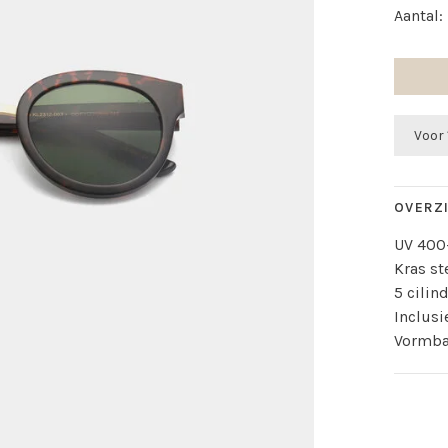
Aantal:
Voor 
OVERZ
UV 400
Kras st
5 cilin
Inclus
Vormba