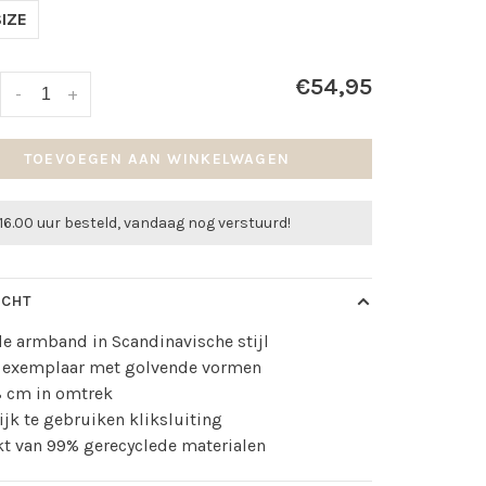
IZE
€54,95
-
+
TOEVOEGEN AAN WINKELWAGEN
16.00 uur besteld, vandaag nog verstuurd!
ICHT
e armband in Scandinavische stijl
ol exemplaar met golvende vormen
8 cm in omtrek
jk te gebruiken kliksluiting
t van 99% gerecyclede materialen