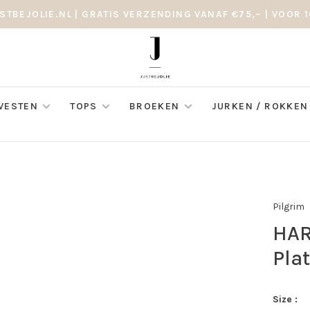
STBEJOLIE.NL | GRATIS VERZENDING VANAF €75,– | VOOR 1
 VESTEN
TOPS
BROEKEN
JURKEN / ROKKEN
Pilgrim
HAR
Pla
Size :