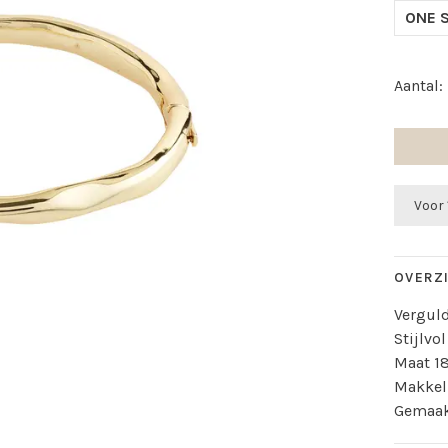
ONE S
Aantal:
Voor 
OVERZ
Verguld
Stijlv
Maat 1
Makkeli
Gemaak